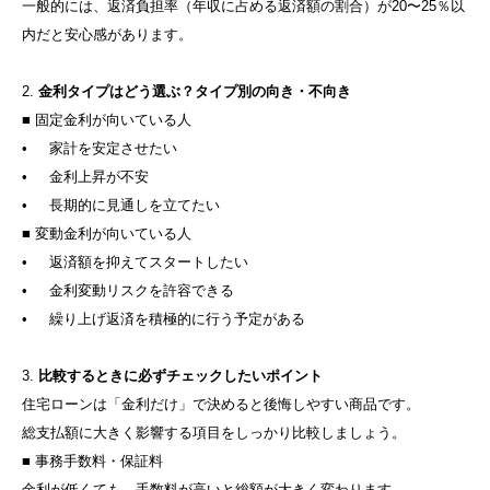
一般的には、返済負担率（年収に占める返済額の割合）が20〜25％以
内だと安心感があります。
2.
金利タイプはどう選ぶ？タイプ別の向き・不向き
■ 固定金利が向いている人
• 家計を安定させたい
• 金利上昇が不安
• 長期的に見通しを立てたい
■ 変動金利が向いている人
• 返済額を抑えてスタートしたい
• 金利変動リスクを許容できる
• 繰り上げ返済を積極的に行う予定がある
3.
比較するときに必ずチェックしたいポイント
住宅ローンは「金利だけ」で決めると後悔しやすい商品です。
総支払額に大きく影響する項目をしっかり比較しましょう。
■ 事務手数料・保証料
金利が低くても、手数料が高いと総額が大きく変わります。